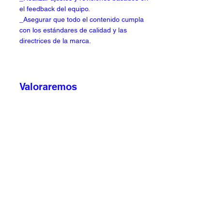
el feedback del equipo.
_Asegurar que todo el contenido cumpla
con los estándares de calidad y las
directrices de la marca.
Valoraremos
_Iniciativa, proactividad y creatividad será lo
primero que miraremos
_Capacidad de coordinar proyectos en
simultáneo
_Imprescindible que seas muy ordenado/a,
con capacidad de auto-organización y que
estés atento al detalle.
_Capacidad de gestión de proyectos.
_Buen nivel de comunicación con el resto
del equipo.
_Que cuentes con capacidad de