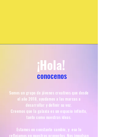
¡Hola!
conocenos
Somos un grupo de jóvenes creativos que desde
el año 2018, ayudamos a las marcas a
desarrollar y definir su voz.
Creemos que la galaxia es un espacio infinito,
tanto como nuestras ideas.
Estamos en constante cambio, y eso lo
reflejamos en nuestros proyectos. Nos impulsan