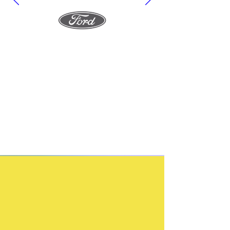
acciones
para alcanzar los
propósitos
u
objetivos propuestos por el equipo
Asistente de producción
Rocío W
-
Planner Creativa